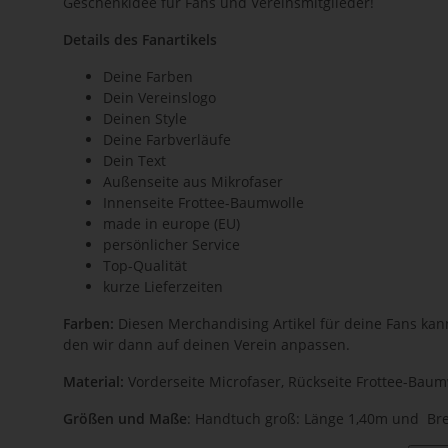
Geschenkidee für Fans und Vereinsmitglieder!
Details des Fanartikels
Deine Farben
Dein Vereinslogo
Deinen Style
Deine Farbverläufe
Dein Text
Außenseite aus Mikrofaser
Innenseite Frottee-Baumwolle
made in europe (EU)
persönlicher Service
Top-Qualität
kurze Lieferzeiten
Farben:
Diesen Merchandising Artikel für deine Fans kan
den wir dann auf deinen Verein anpassen.
Material:
Vorderseite Microfaser, Rückseite Frottee-Baum
Größen und Maße
: Handtuch groß: Länge 1,40m und Bre