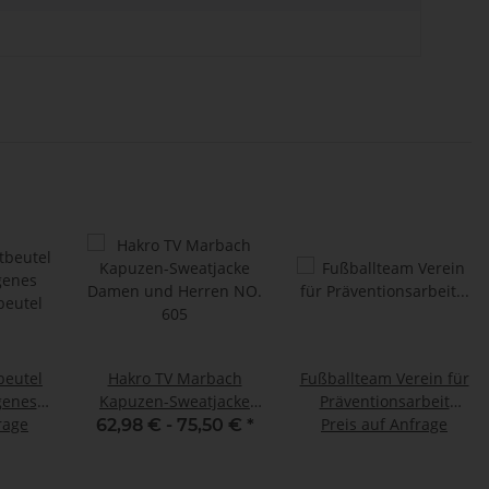
beutel
Hakro TV Marbach
Fußballteam Verein für
Kapuzen-Sweatjacke
Präventionsarbeit
beutel
rage
Damen und Herren NO.
Trikotsatz Damen
Preis auf Anfrage
62,98 € -
75,50 €
*
605
Herren unisex