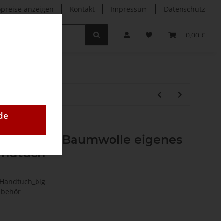
opreise anzeigen
Kontakt
Impressum
Datenschutz
0,00 €
de
ikrofaser Baumwolle eigenes
andtuch
_Handtuch_big
ubehör