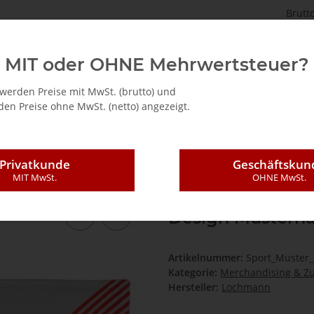
Brutt
kleidung
Vereine
Merchandising & Zubehör
MIT oder OHNE Mehrwertsteuer?
werden Preise mit MwSt. (brutto) und
en Preise ohne MwSt. (netto) angezeigt.
Handtuch groß Mikrofaser Baumwolle eigenes Design Musterhandtuch
Privatkunde
Geschäftskun
MIT MwSt.
OHNE MwSt.
Handtuch groß M
Design Musterh
Artikelnummer:
Sport_Muster
Kategorie:
Merchandising & Z
Hersteller:
Lochmann