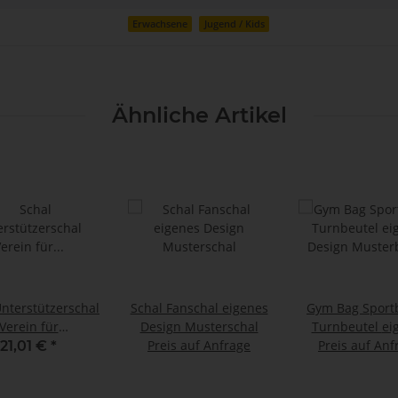
Erwachsene
Jugend / Kids
Ähnliche Artikel
Unterstützerschal
Schal Fanschal eigenes
Gym Bag Sport
Verein für
Design Musterschal
Turnbeutel eigenes
ventionsarbeit
Preis auf Anfrage
Design Muster
Preis auf Anf
21,01 €
*