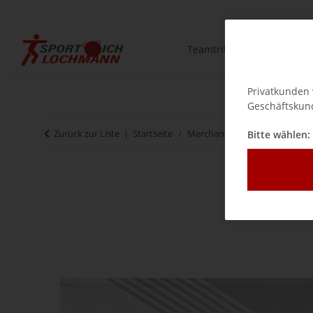
Teamtrikots
Teambe
Privatkunden 
Geschäftskund
Zurück zur Liste
Startseite
Merchandising & Zubehör
Bitte wählen: