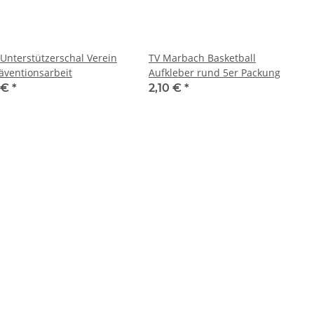
 Unterstützerschal Verein
TV Marbach Basketball
räventionsarbeit
Aufkleber rund 5er Packung
1 €
*
2,10 €
*