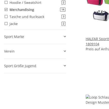
Hoodie / Sweatshirt
Artikel gefunden
2
Merchandising
Artikel gefunden
14
Tasche und Rucksack
Artikel gefunden
3
Jacke
Artikel gefunden
2
Sport Marke
HALFAR Sportt
1809104
Preis auf Anfr
Verein
Sport Größe Jugend