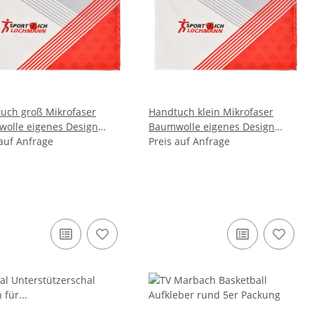
uch groß Mikrofaser
Handtuch klein Mikrofaser
olle eigenes Design
Baumwolle eigenes Design
erhandtuch
 auf Anfrage
Musterhandtuch
Preis auf Anfrage