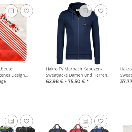
tbeutel
Hakro TV Marbach Kapuzen-
Hakro
Sweatjacke Damen und Herren
Sweat
age
NO. 605
62,98 € -
75,50 €
*
37,7