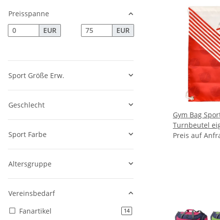
Preisspanne
EUR
EUR
Sport Größe Erw.
Geschlecht
Gym Bag Spor
Turnbeutel eigenes Design
Sport Farbe
Musterbeutel
Preis auf Anfr
Altersgruppe
Vereinsbedarf
Fanartikel
Artikel gefunden
14