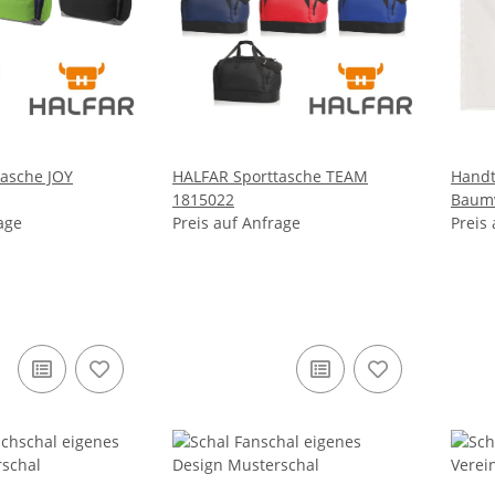
asche JOY
HALFAR Sporttasche TEAM
Handt
1815022
Baumw
age
Preis auf Anfrage
Must
Preis