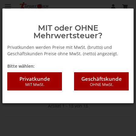
MIT oder OHNE
Mehrwertsteuer?
Startseite
Privatkunden werden Preise mit MwSt. (brutto) und
Geschäftskunden Preise ohne MwSt. (netto) angezeigt.
Unisex
Bitte wählen:
Privatkunde
Geschäftskunde
MIT MwSt.
OHNE MwSt.
Filter und Sortierung
Artikel 1 - 18 von 18