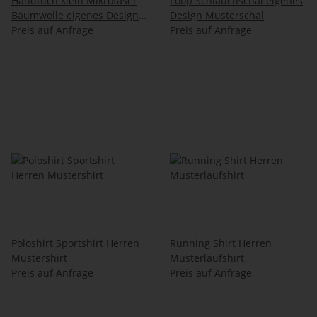
Handtuch klein Mikrofaser
Loop Schlauchschal eigenes
Baumwolle eigenes Design
Design Musterschal
Musterhandtuch
Preis auf Anfrage
Preis auf Anfrage
Poloshirt Sportshirt Herren
Running Shirt Herren
Mustershirt
Musterlaufshirt
Preis auf Anfrage
Preis auf Anfrage