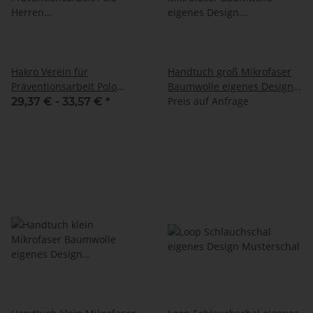
Hakro Verein für
Handtuch groß Mikrofaser
Präventionsarbeit Polo
Baumwolle eigenes Design
Herren NO. 810 Farbe Tinte
Musterhandtuch
Preis auf Anfrage
29,37 € -
33,57 €
*