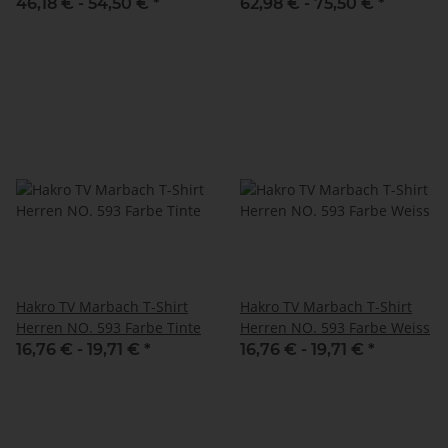
Herren NO. 605
46,18 € -
54,50 €
*
62,98 € -
75,50 €
*
Hakro TV Marbach T-Shirt
Hakro TV Marbach T-Shirt
Herren NO. 593 Farbe Tinte
Herren NO. 593 Farbe Weiss
16,76 € -
19,71 €
*
16,76 € -
19,71 €
*