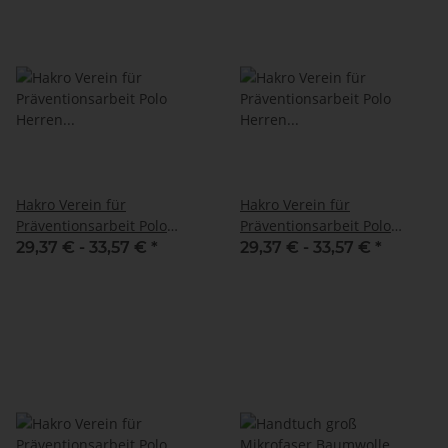
Hakro Verein für
Hakro Verein für
Präventionsarbeit Polo
Präventionsarbeit Polo
Herren NO. 810 Farbe
Herren NO. 810 Farbe
29,37 € -
33,57 €
*
29,37 € -
33,57 €
*
Graphit
Royalblau