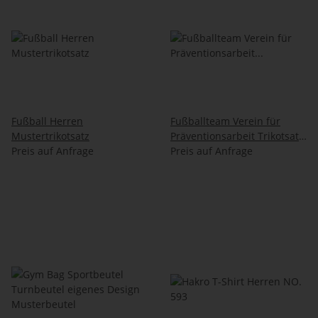
Fußball Herren
Fußballteam Verein für
Mustertrikotsatz
Präventionsarbeit Trikotsatz
Preis auf Anfrage
Damen Herren unisex
Preis auf Anfrage