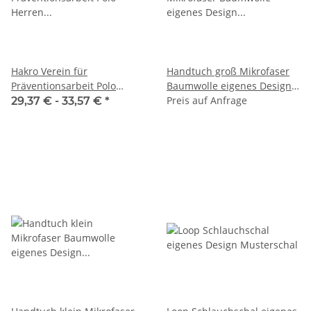
Hakro Verein für
Handtuch groß Mikrofaser
Präventionsarbeit Polo
Baumwolle eigenes Design
Herren NO. 810 Farbe Tinte
Musterhandtuch
Preis auf Anfrage
29,37 € -
33,57 €
*