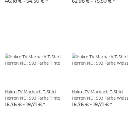
Herren NO. 605
46,18 € -
54,50 €
*
62,98 € -
75,50 €
*
Hakro TV Marbach T-Shirt
Hakro TV Marbach T-Shirt
Herren NO. 593 Farbe Tinte
Herren NO. 593 Farbe Weiss
16,76 € -
19,71 €
*
16,76 € -
19,71 €
*