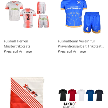
Fußball Herren
Fußballteam Verein für
Mustertrikotsatz
Präventionsarbeit Trikotsatz
Preis auf Anfrage
Damen Herren unisex
Preis auf Anfrage