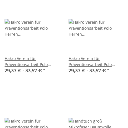
Hakro Verein für
Hakro Verein für
Präventionsarbeit Polo
Präventionsarbeit Polo
Herren NO. 810 Farbe
Herren NO. 810 Farbe
29,37 € -
33,57 €
*
29,37 € -
33,57 €
*
Graphit
Royalblau