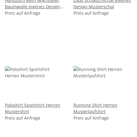
Handtuch klein Mikrofaser
Loop Schlauchschal eigenes
Baumwolle eigenes Design
Design Musterschal
Musterhandtuch
Preis auf Anfrage
Preis auf Anfrage
Poloshirt Sportshirt Herren
Running Shirt Herren
Mustershirt
Musterlaufshirt
Preis auf Anfrage
Preis auf Anfrage