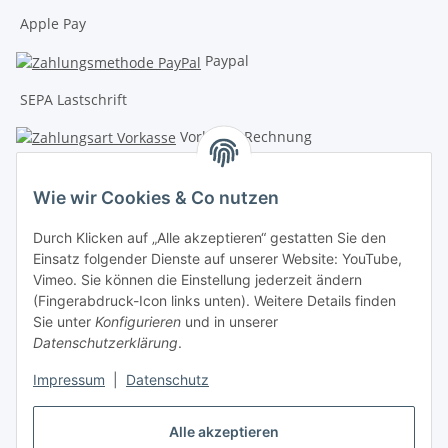
Apple Pay
Paypal
SEPA Lastschrift
Vorkasse-Rechnung
Wie wir Cookies & Co nutzen
Kreditkartenzahlung
Durch Klicken auf „Alle akzeptieren“ gestatten Sie den
Lochmann Shops
Einsatz folgender Dienste auf unserer Website: YouTube,
Vimeo. Sie können die Einstellung jederzeit ändern
Berufsbekleidung Mayer
(Fingerabdruck-Icon links unten). Weitere Details finden
Sie unter
Konfigurieren
und in unserer
Natürlich Lochmann
Datenschutzerklärung
.
Sportlich Lochmann
Impressum
|
Datenschutz
Vertrag widerrufen
Alle akzeptieren