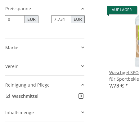
Preisspanne
AUF LAGER
EUR
EUR
Marke
Verein
Waschgel SPO
für Sportbekl
Reinigung und Pflege
Eukalyptusöl 1
7,73 €
*
Flasche
Waschmittel
Artikel gefunden
3
Inhaltsmenge