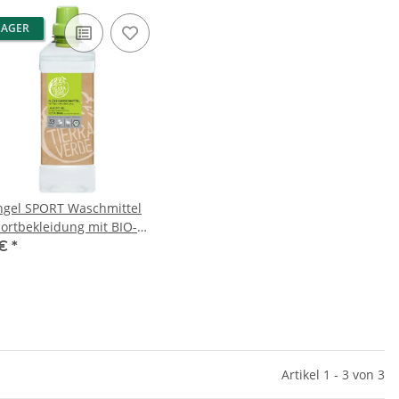
LAGER
gel SPORT Waschmittel
portbekleidung mit BIO-
ptusöl 1000ml (1 Liter)
 €
*
he
Artikel 1 - 3 von 3