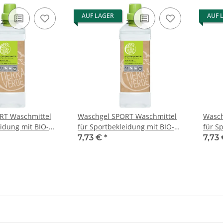
AUF LAGER
AUF 
RT Waschmittel
Waschgel SPORT Waschmittel
Wasch
eidung mit BIO-
für Sportbekleidung mit BIO-
für S
000ml (1 Liter)
Eukalyptusöl 1000ml (1 Liter)
Eukaly
7,73 €
*
7,73
Flasche
Flasc