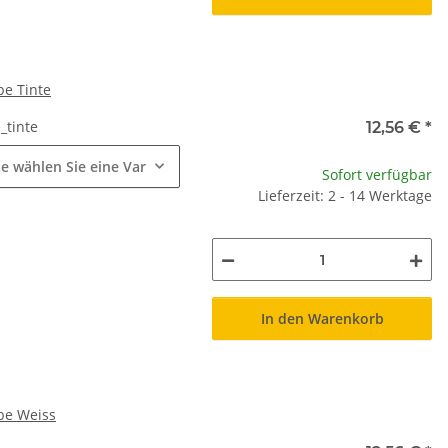
be Tinte
tinte
e
12,56 €
*
te wählen Sie eine Variation.
Sofort verfügbar
Lieferzeit: 2 - 14 Werktage
In den Warenkorb
be Weiss